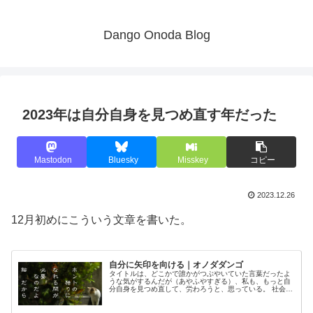
Dango Onoda Blog
2023年は自分自身を見つめ直す年だった
Mastodon
Bluesky
Misskey
コピー
2023.12.26
12月初めにこういう文章を書いた。
自分に矢印を向ける｜オノダダンゴ
タイトルは、どこかで誰かがつぶやいていた言葉だったよ
うな気がするんだが（あやふやすぎる）、私も、もっと自
分自身を見つめ直して、労わろうと、思っている。 社会人
になって以降は、職場だったり社会で他人との関係性が強
くなって、「他所様に迷惑かけち...