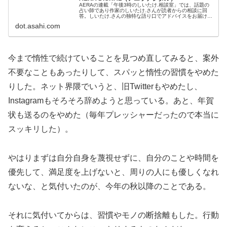
AERAの連載「午後3時のしいたけ.相談室」では、話題の
占い師であり作家のしいたけ.さんが読者からの相談に回
答。しいたけ.さんの独特な語り口でアドバイスをお届けし
ます。
dot.asahi.com
今まで惰性で続けていることを見つめ直してみると、案外
不要なこともあったりして、スパッと惰性の習慣をやめた
りした。ネット界隈でいうと、旧Twitterもやめたし、
Instagramもそろそろ辞めようと思っている。あと、年賀
状も送るのをやめた（毎年プレッシャーだったので本当に
スッキリした）。
やはりまずは自分自身を蔑視せずに、自分のことや時間を
優先して、満足度を上げないと、周りの人にも優しくなれ
ないな、と気付いたのが、今年の秋以降のことである。
それに気付いてからは、習慣やモノの断捨離もした。行動