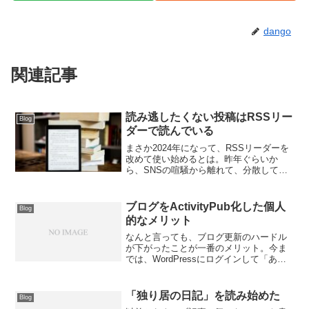
dango
関連記事
読み逃したくない投稿はRSSリー
Blog
ダーで読んでいる
まさか2024年になって、RSSリーダーを
改めて使い始めるとは。昨年ぐらいか
ら、SNSの喧騒から離れて、分散してい
く動きも多くなってきていて、それこそ
noteも含めて個人ブログに回帰する人も
増えたように思う。（クラフトインター
ブログをActivityPub化した個人
Blog
ネット＝手作り...
的なメリット
なんと言っても、ブログ更新のハードル
が下がったことが一番のメリット。今ま
では、WordPressにログインして「あ
あ、書かねば、書かねば…ちゃんとした
内容を書かなきゃなあ…でも…」とプレ
ッシャーを感じて、筆がなかなか進まな
「独り居の日記」を読み始めた
Blog
かった。だけど、普...