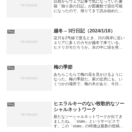
以前からウェブ記事で気になっていた書
籍「独り居の日記」が図書館で貸出可能
になったので、借りてきて読み始めた。
著者であるメイ・サートンは58歳から日
記作品を書き始め、83歳で亡くなるまで
精力的に作品を発表し続けた方のよう
だ。恥ずかしながら、紹...
越冬 – 3行日記（2024/1/18）
Blog
淀川を2号線で渡るとき、川の両岸に近い
エリアに多くのカモが越冬で来ている。
ヒドリガモだろうか。水の中に頭を突っ
込み、お尻を出している姿は可愛らしく
微笑ましい。ヒドリガモたちも「今年の
冬はあったかいなあ」と思ってるんだろ
うか。
梅の季節
Blog
あちらこちらで梅の花を見かけるように
なった。梅の季節だ。家の近所にも、い
くつかの場所で、梅の木があり、今日は
花を愛でに歩き廻ってきた。これは白
梅。白く可憐な花で、乙女のようであ
る。こちらは紅梅。紅というよりもピン
ク寄りの色。梅の花というと、...
ヒエラルキーのない牧歌的なソー
Blog
シャルネットワーク
新たなソーシャルネットワークが出てき
ましたね。「state」というサービスで
す。この「state」の特徴は最新の投稿し
か表示されない。1人1投稿のみ。過去の