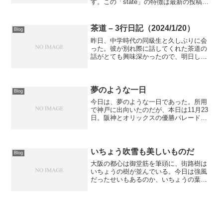
す。この「state」の特徴は最新の投稿し
か表示されない。1人1投稿のみ。過去の
投稿は最新のものに上書きされる。文字
数は100文字が上限フォロワー数やいいね
茶道 – 3行日記（2024/1/20）
Blog
数など、...
昨日、中学時代の同級生と久しぶりに会
った。彼が別れ際に話してくれた茶道の
話がとても興味深かったので、明日した
ためようと思う。今日は夕ご飯で日本酒
を飲んだため、もう瞼が落ちそうだ。
夢のような一日
Blog
今日は、夢のような一日であった。所用
で神戸に出向いたのだが、本日は11月23
日。阪神とオリックスの優勝パレード
（神戸と大阪）の日である。そんな日に
神戸は三宮に出向いた。まあ、とにかく
人の多さよ。人の波をかき分けて、道路
を横断するのも一苦労で...
いちょう吹雪も美しいものだ
Blog
大阪の都心は御堂筋を筆頭に、街路樹は
いちょうの樹が並んでいる。今日は強風
だったせいもあるのか、いちょうの葉が
地面に落ちて、舗道にも黄色い絨毯が敷
き詰められていた。河川敷の公園にもい
ちょうがあるのだが、桜吹雪ならぬ、い
ちょう吹雪というべきか、...