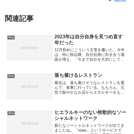
関連記事
2023年は自分自身を見つめ直す
Blog
年だった
12月初めにこういう文章を書いた。今年
は、特に秋以降、自分自身に向き合う場
面が増え、「今まで自分を大切にしてこ
なかったんじゃないか」「自分自身の人
生を送っていなかったんじゃないのか」
と自問自答していた。同じようなことを
落ち着けるレストラン
Blog
考えている人の記事もち...
最近は、落ち着けそうなレストランを選
んで、食事に行っている。もちろん、元
気で賑やかなお店からエネルギーをもら
うこともあるのだが、最近は落ち着きた
い気分なのである。兵庫県芦屋市に家庭
的なイタリアンレストラン「da ueno」が
ある。JR芦屋駅...
ヒエラルキーのない牧歌的なソー
Blog
シャルネットワーク
新たなソーシャルネットワークが出てき
ましたね。「state」というサービスで