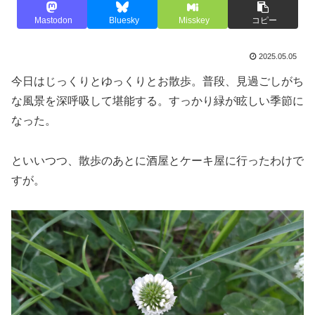
Mastodon
Bluesky
Misskey
コピー
2025.05.05
今日はじっくりとゆっくりとお散歩。普段、見過ごしがち
な風景を深呼吸して堪能する。すっかり緑が眩しい季節に
なった。
といいつつ、散歩のあとに酒屋とケーキ屋に行ったわけで
すが。