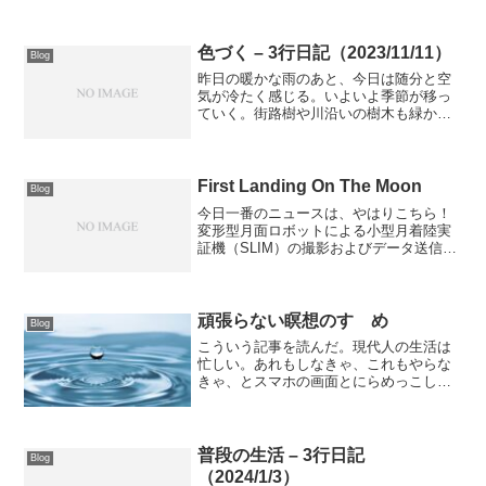
色づく – 3行日記（2023/11/11）
Blog
昨日の暖かな雨のあと、今日は随分と空
気が冷たく感じる。いよいよ季節が移っ
ていく。街路樹や川沿いの樹木も緑から
黄色や紅色に変化している。黄色に染ま
った並木道は見惚れてしまうほどに美し
い。#3行日記
First Landing On The Moon
Blog
今日一番のニュースは、やはりこちら！
変形型月面ロボットによる小型月着陸実
証機（SLIM）の撮影およびデータ送信に
成功JAXAが打ち上げて、月面着陸に挑戦
したプロジェクト。今日、SLIMの状態や
LEV-1, LEV-2からの画像が宇宙から送
信...
頑張らない瞑想のすゝめ
Blog
こういう記事を読んだ。現代人の生活は
忙しい。あれもしなきゃ、これもやらな
きゃ、とスマホの画面とにらめっこし
て、マルチタスク化で脳が疲れている、
とのこと。脳の疲れは、睡眠だけではな
かなか回復しないようだ。そこで、勧め
られているのが「瞑想」。瞑...
普段の生活 – 3行日記
Blog
（2024/1/3）