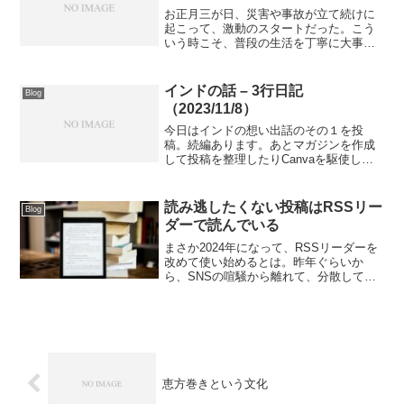
お正月三が日、災害や事故が立て続けに
起こって、激動のスタートだった。こう
いう時こそ、普段の生活を丁寧に大事に
過ごしたい。刺激的な情報への接し方も
考え直した。
インドの話 – 3行日記
Blog
（2023/11/8）
今日はインドの想い出話のその１を投
稿。続編あります。あとマガジンを作成
して投稿を整理したりCanvaを駆使して
マガジンのヘッダー画像を作ったり。ク
リエイトは愉しき哉。
読み逃したくない投稿はRSSリー
Blog
ダーで読んでいる
まさか2024年になって、RSSリーダーを
改めて使い始めるとは。昨年ぐらいか
ら、SNSの喧騒から離れて、分散してい
く動きも多くなってきていて、それこそ
noteも含めて個人ブログに回帰する人も
増えたように思う。（クラフトインター
ネット＝手作り...
恵方巻きという文化