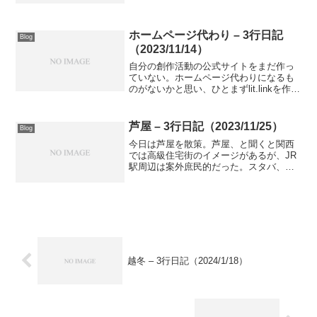
モメを眺め、ここに通っていくうちに本
当にとり博士になれそうな気がする。
ホームページ代わり – 3行日記
Blog
（2023/11/14）
自分の創作活動の公式サイトをまだ作っ
ていない。ホームページ代わりになるも
のがないかと思い、ひとまずlit.linkを作っ
てみた。体裁やデザインはこれから改善
していく。しかしlit.linkってSEO強い
ね。
芦屋 – 3行日記（2023/11/25）
Blog
今日は芦屋を散策。芦屋、と聞くと関西
では高級住宅街のイメージがあるが、JR
駅周辺は案外庶民的だった。スタバ、マ
クド、ミスド、ドトール。その中でもセ
ンスの良いお店もちらほら。次回はお店
探訪してみよう。
越冬 – 3行日記（2024/1/18）