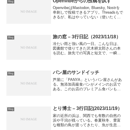
Openvibeからの投稿を試す
Blog
OpenvibeはMastodon, Bluesky, Nostrを
串刺しで投稿できるアプリ。Threadsもで
きるが、私はやっていない（使いたくな
い）のでアカウントには入れていない。
ブログをActivityPub化しているので、こ
のアプリ...
旅の窓 – 3行日記（2023/11/18）
Blog
冷たい雨と強い風の一日。こんな日は、
図書館で借りてきた沢木耕太郎さんの本
を読む。旅先での写真と短文で、一瞬を
切り取っておられ、旅情を掻き立てられ
る。私もこういう表現をしてみようか
な。
パン屋のサンドイッチ
Blog
芦屋に「PANYA」というパン屋さんがあ
る。無添加高級食パンがメインのお店で
ある。このお店のプレミアム食パンも美
味しいのだが、実はいまハマっているの
が、フルーツサンドイッチ。今日はみか
んサンドイッチ7種類ぐらいのサンドイッ
チがあるのだが、結...
とり博士 – 3行日記(2023/11/19）
Blog
家の近所の浜は、関西でも有数の自然の
浜や干潟が残っている。春夏秋冬、豊富
な種類の鳥が渡ってきたり、魚が生息し
ている。双眼鏡でヒドリガモやセグロカ